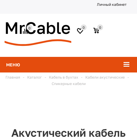
Личный кабинет
0
0
0
МЕНЮ
Главная
-
Каталог
-
Кабель в бухтах
-
Кабели акустические
-
Спикерные кабели
Акустический кабель