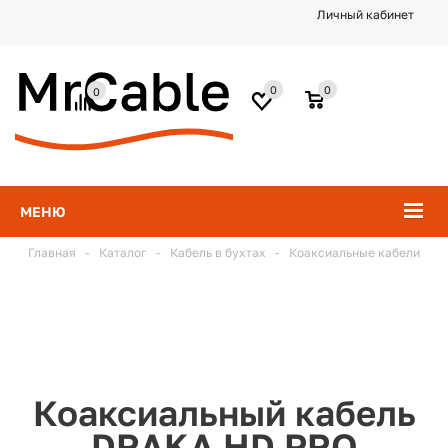
Личный кабинет
0
0
0
МЕНЮ
Главная
-
Каталог
-
Кабель в бухтах
-
Коаксиальные кабели
Коаксиальный кабель
DRAKA HD PRO