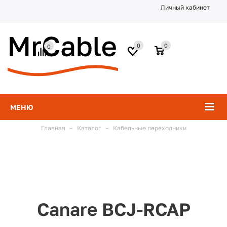
Личный кабинет
0
0
0
МЕНЮ
Главная
-
Каталог
-
Кабельные переходники
Canare BCJ-RCAP