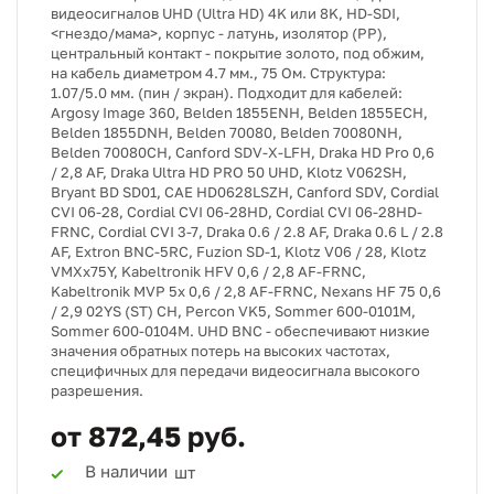
видеосигналов UHD (Ultra HD) 4K или 8K, HD-SDI,
<гнездо/мама>, корпус - латунь, изолятор (PP),
центральный контакт - покрытие золото, под обжим,
на кабель диаметром 4.7 мм., 75 Ом. Структура:
1.07/5.0 мм. (пин / экран). Подходит для кабелей:
Argosy Image 360, Belden 1855ENH, Belden 1855ECH,
Belden 1855DNH, Belden 70080, Belden 70080NH,
Belden 70080CH, Canford SDV-X-LFH, Draka HD Pro 0,6
/ 2,8 AF, Draka Ultra HD PRO 50 UHD, Klotz V062SH,
Bryant BD SD01, CAE HD0628LSZH, Canford SDV, Cordial
CVI 06-28, Cordial CVI 06-28HD, Cordial CVI 06-28HD-
FRNC, Cordial CVI 3-7, Draka 0.6 / 2.8 AF, Draka 0.6 L / 2.8
AF, Extron BNC-5RC, Fuzion SD-1, Klotz V06 / 28, Klotz
VMXx75Y, Kabeltronik HFV 0,6 / 2,8 AF-FRNC,
Kabeltronik MVP 5x 0,6 / 2,8 AF-FRNC, Nexans HF 75 0,6
/ 2,9 02YS (ST) CH, Percon VK5, Sommer 600-0101M,
Sommer 600-0104M. UHD BNC - обеспечивают низкие
значения обратных потерь на высоких частотах,
специфичных для передачи видеосигнала высокого
разрешения.
от 872,45 руб.
В наличии
шт