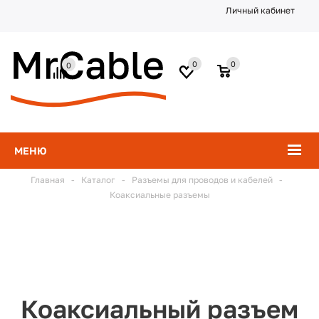
Личный кабинет
0
0
0
МЕНЮ
Главная
-
Каталог
-
Разъемы для проводов и кабелей
-
Коаксиальные разъемы
Коаксиальный разъем