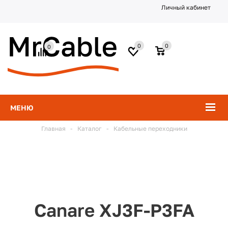
Личный кабинет
0
0
0
МЕНЮ
Главная
-
Каталог
-
Кабельные переходники
Canare XJ3F-P3FA