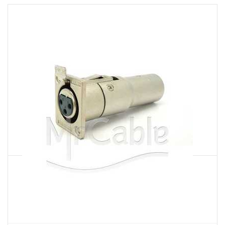
Артикул
XJ3F-P3FA