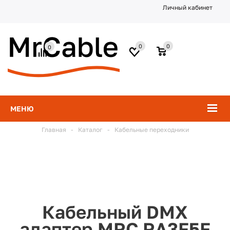
Личный кабинет
0
0
0
МЕНЮ
Главная
-
Каталог
-
Кабельные переходники
Кабельный DMX
адаптер MRC RA3F5F