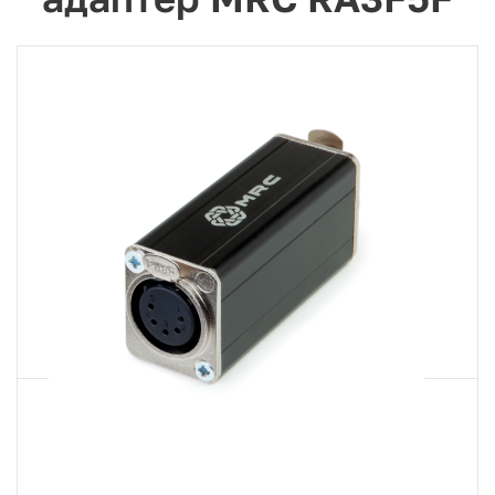
Артикул
RA3F5F