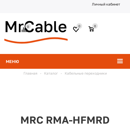
Личный кабинет
0
0
0
МЕНЮ
Главная
-
Каталог
-
Кабельные переходники
MRC RMA-HFMRD