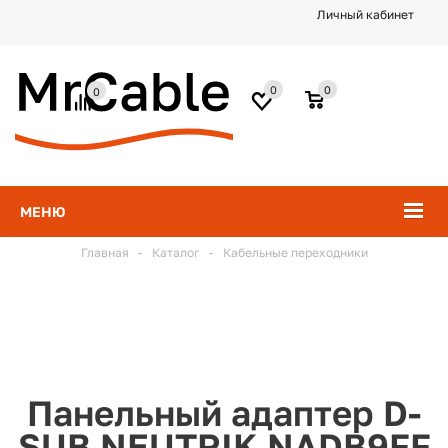
Личный кабинет
0
0
0
МЕНЮ
Главная
-
Каталог
-
Кабельные переходники
Панельный адаптер D-
SUB NEUTRIK NADB9FF