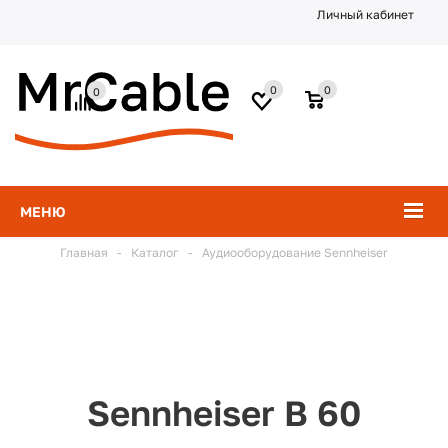
Личный кабинет
0
0
0
МЕНЮ
Главная
-
Каталог
-
Аудиооборудование Sennheiser
Sennheiser B 60