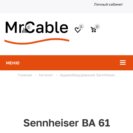
Личный кабинет
0
0
0
МЕНЮ
Главная
-
Каталог
-
Аудиооборудование Sennheiser
Sennheiser BA 61