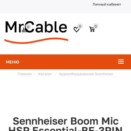
Личный кабинет
0
0
0
МЕНЮ
Главная
-
Каталог
-
Аудиооборудование Sennheiser
Sennheiser Boom Mic
HSP Essential-BE-3PIN