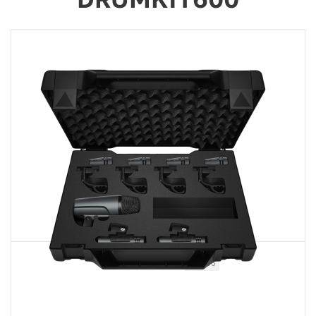
Артикул
504296