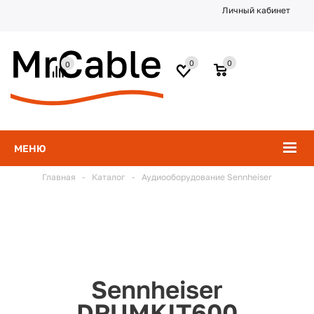
Личный кабинет
0
0
0
МЕНЮ
Главная
-
Каталог
-
Аудиооборудование Sennheiser
Sennheiser
DRUMKIT600