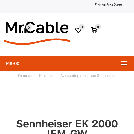
Личный кабинет
0
0
0
МЕНЮ
Главная
-
Каталог
-
Аудиооборудование Sennheiser
Sennheiser EK 2000
IEM-GW