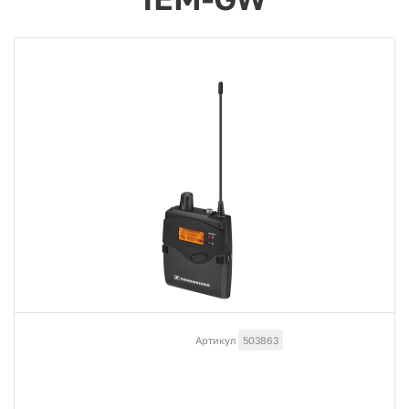
Артикул
503863