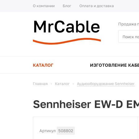
О компании
Блог
Оплата и доставка
Продажа п
КАТАЛОГ
ИЗГОТОВЛЕНИЕ КАБ
Главная
-
Каталог
-
Аудиооборудование Sennheiser
Sennheiser EW-D EM
Артикул
508802