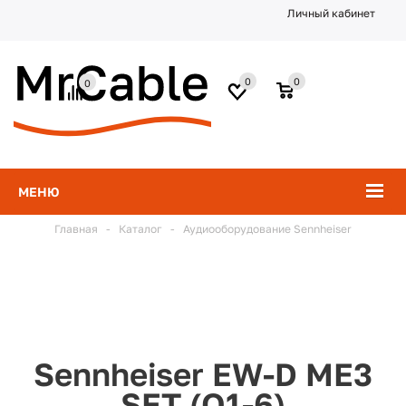
Личный кабинет
0
0
0
МЕНЮ
Главная
-
Каталог
-
Аудиооборудование Sennheiser
Sennheiser EW-D ME3
SET (Q1-6)