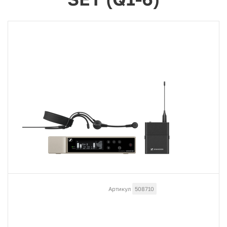
Артикул
508710