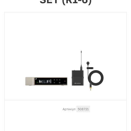
Артикул
508721