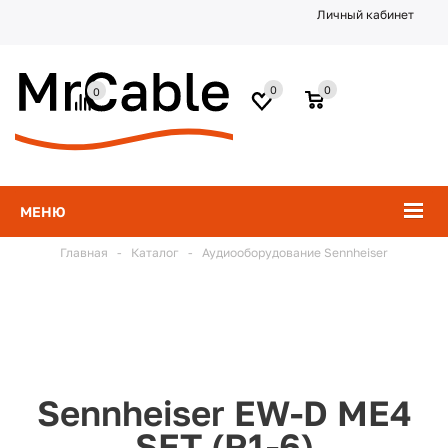
Личный кабинет
0
0
0
МЕНЮ
Главная
-
Каталог
-
Аудиооборудование Sennheiser
Sennheiser EW-D ME4
SET (R1-6)