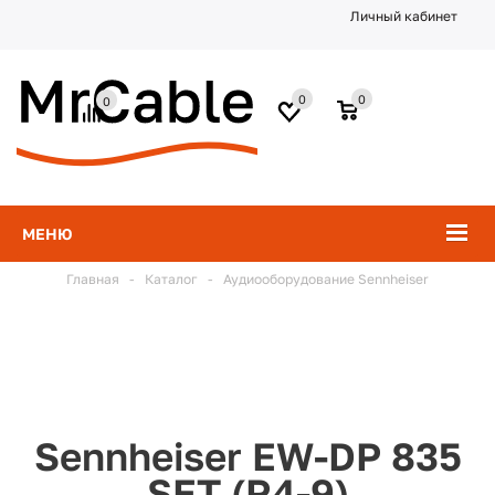
Личный кабинет
0
0
0
МЕНЮ
Главная
-
Каталог
-
Аудиооборудование Sennheiser
Sennheiser EW-DP 835
SET (R4-9)