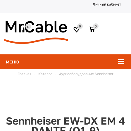
Личный кабинет
0
0
0
МЕНЮ
Главная
-
Каталог
-
Аудиооборудование Sennheiser
Sennheiser EW-DX EM 4
DANTE (Q1-9)