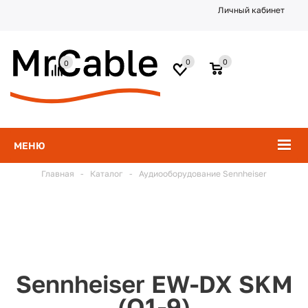
Личный кабинет
0
0
0
МЕНЮ
Главная
-
Каталог
-
Аудиооборудование Sennheiser
Sennheiser EW-DX SKM
(Q1-9)