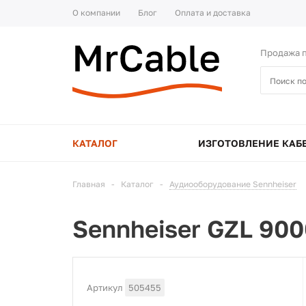
О компании
Блог
Оплата и доставка
Продажа п
КАТАЛОГ
ИЗГОТОВЛЕНИЕ КАБ
Главная
-
Каталог
-
Аудиооборудование Sennheiser
Sennheiser GZL 900
Артикул
505455