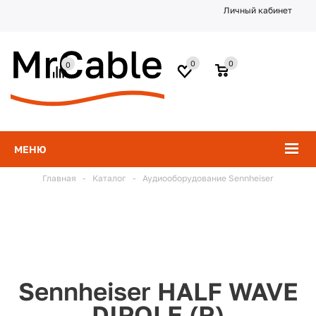
Личный кабинет
0
0
0
МЕНЮ
Главная
-
Каталог
-
Аудиооборудование Sennheiser
Sennheiser HALF WAVE
DIPOLE (R)