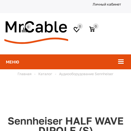
Личный кабинет
0
0
0
МЕНЮ
Главная
-
Каталог
-
Аудиооборудование Sennheiser
Sennheiser HALF WAVE
DIPOLE (S)