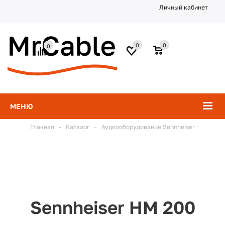
Личный кабинет
0
0
0
МЕНЮ
Главная
-
Каталог
-
Аудиооборудование Sennheiser
Sennheiser HM 200