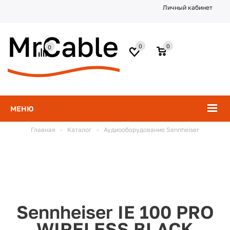
Личный кабинет
0
0
0
МЕНЮ
Главная
-
Каталог
-
Аудиооборудование Sennheiser
Sennheiser IE 100 PRO
WIRELESS BLACK