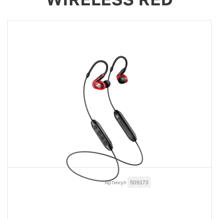
Артикул
509173