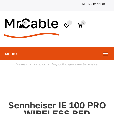
Личный кабинет
0
0
0
МЕНЮ
Главная
-
Каталог
-
Аудиооборудование Sennheiser
Sennheiser IE 100 PRO
WIRELESS RED