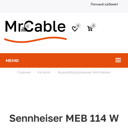
Личный кабинет
0
0
0
МЕНЮ
Главная
-
Каталог
-
Аудиооборудование Sennheiser
Sennheiser MEB 114 W