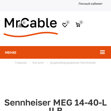
Личный кабинет
0
0
0
МЕНЮ
Главная
-
Каталог
-
Аудиооборудование Sennheiser
Sennheiser MEG 14-40-L
II B