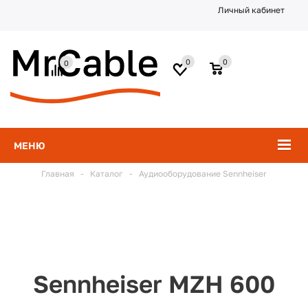
Личный кабинет
0
0
0
МЕНЮ
Главная
-
Каталог
-
Аудиооборудование Sennheiser
Sennheiser MZH 600