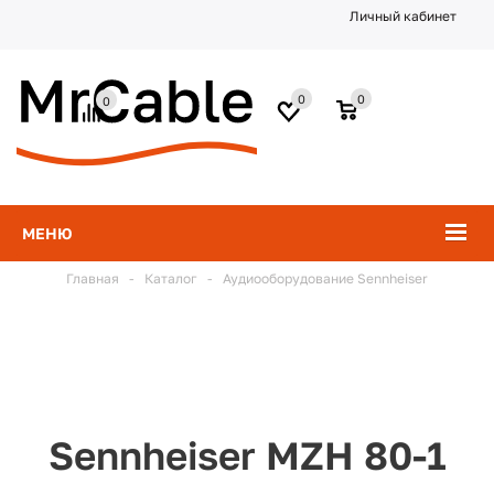
Личный кабинет
0
0
0
МЕНЮ
Главная
-
Каталог
-
Аудиооборудование Sennheiser
Sennheiser MZH 80-1