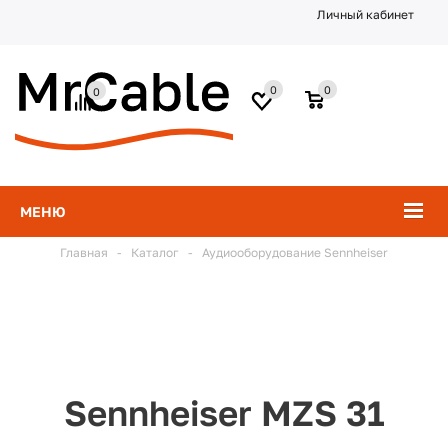
Личный кабинет
0
0
0
МЕНЮ
Главная
-
Каталог
-
Аудиооборудование Sennheiser
Sennheiser MZS 31