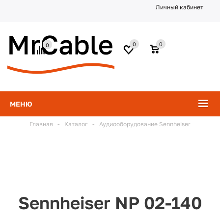
Личный кабинет
0
0
0
МЕНЮ
Главная
-
Каталог
-
Аудиооборудование Sennheiser
Sennheiser NP 02-140