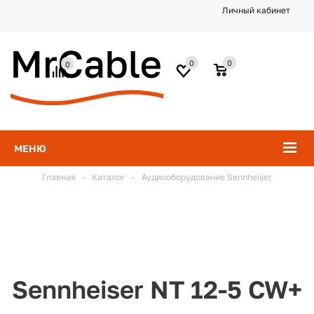
Личный кабинет
0
0
0
МЕНЮ
Главная
-
Каталог
-
Аудиооборудование Sennheiser
Sennheiser NT 12-5 CW+