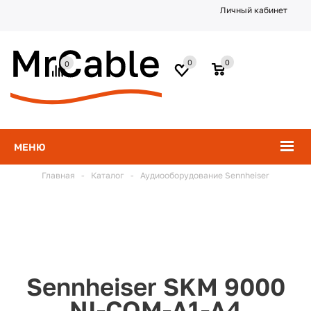
Личный кабинет
0
0
0
МЕНЮ
Главная
-
Каталог
-
Аудиооборудование Sennheiser
Sennheiser SKM 9000
NI-COM-A1-A4