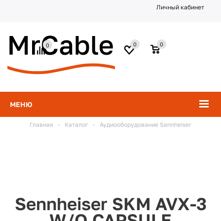
Личный кабинет
0
0
0
МЕНЮ
Главная
-
Каталог
-
Аудиооборудование Sennheiser
Sennheiser SKM AVX-3
W/O CAPSULE