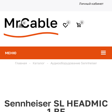
Личный кабинет
0
0
0
МЕНЮ
Главная
-
Каталог
-
Аудиооборудование Sennheiser
Sennheiser SL HEADMIC
1 BE