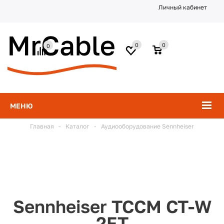
Личный кабинет
0
0
0
МЕНЮ
Главная
-
Каталог
-
Аудиооборудование Sennheiser
Sennheiser TCCM CT-W
2FT