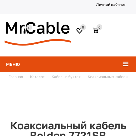
Личный кабинет
0
0
0
МЕНЮ
Главная
-
Каталог
-
Кабель в бухтах
-
Коаксиальные кабели
Коаксиальный кабель
Belden 7731SB