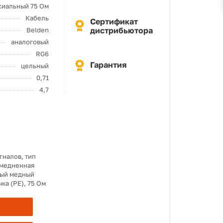
сиальный 75 Ом
Кабель
Сертификат
дистрибьютора
Belden
аналоговый
RG6
Гарантия
цельный
0,71
4,7
гналов, тип
/омедненная
ный медный
ка (PE), 75 Ом