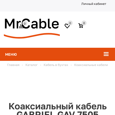
Личный кабинет
0
0
0
МЕНЮ
Главная
-
Каталог
-
Кабель в бухтах
-
Коаксиальные кабели
Коаксиальный кабель
GABRIEL GAV 7505