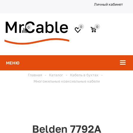
Личный кабинет
0
0
0
МЕНЮ
Главная
-
Каталог
-
Кабель в бухтах
-
Многожильные коаксиальные кабели
Belden 7792A