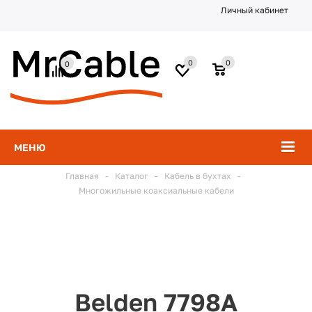
Личный кабинет
0
0
0
МЕНЮ
Главная
-
Каталог
-
Кабель в бухтах
-
Многожильные коаксиальные кабели
Belden 7798A