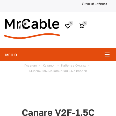
Личный кабинет
0
0
0
МЕНЮ
Главная
-
Каталог
-
Кабель в бухтах
-
Многожильные коаксиальные кабели
Canare V2F-1.5C