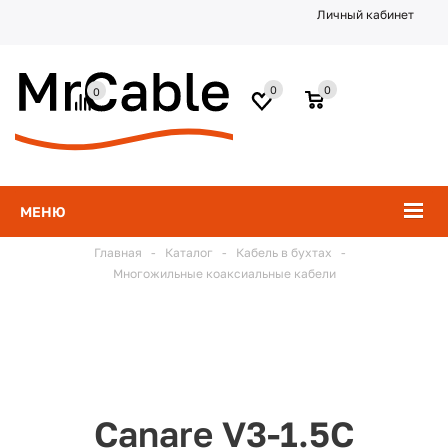
Личный кабинет
0
0
0
МЕНЮ
Главная
-
Каталог
-
Кабель в бухтах
-
Многожильные коаксиальные кабели
Canare V3-1.5C