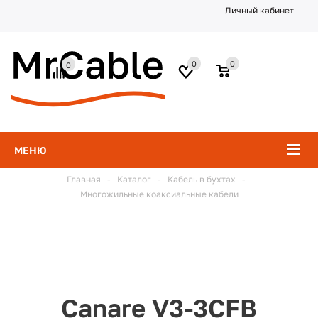
Личный кабинет
0
0
0
МЕНЮ
Главная
-
Каталог
-
Кабель в бухтах
-
Многожильные коаксиальные кабели
Canare V3-3CFB