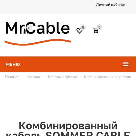
Личный кабинет
0
0
0
МЕНЮ
Главная
-
Каталог
-
Кабель в бухтах
-
Комбинированные кабели
Комбинированный
кабель SOMMER CABLE