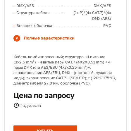
DMX/AES
DMX/AES
Структура кабеля
(1x P)*(4x CAT.7)*(4x
DMX/AES)
Внешняя оболочка
PVC
Полные характеристики
Кабель комбинированный; структура: «1 питание
(3x2.5 mm²) + 4 витые пары CAT.7 (4Х2Х0.51 mm) + 4
пары DMX или AES/EBU (4x2x0.25 mm²)»;
экранирование AES/EBU, DMX - (плетеный, луженая
медь); экранирование CAT.7 - (SF/UTP); t (-20°C +75°C),
диаметр кабеля 27.0 мм, оболочка (PVC)
Цена по запросу
Под заказ
КУПИТЬ