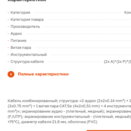
Категория
Ко
Категория товара
Производитель
Аудио
Питание
Витая пара
Инструментальный
Структура кабеля
(2x A)*(1х P)*(
Полные характеристики
Кабель комбинированный; структура: «2 аудио (2x2x0.14 mm²) + 
(3x0.75 mm²) + 1 витая пара CAT.5e (4x2x0,51 mm) + 4 инструмент
mm²)»; экранирование аудио - (плетеный, медный); экранировани
(F/UTP); экранирование инструментальный - (плетеный, медный); 
+75°C), диаметр кабеля 21.8 мм, оболочка (PVC)