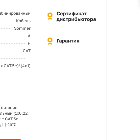
Сертификат
мбинированный
дистрибьютора
Кабель
Sommer
A
Гарантия
P
CAT
I
1x CAT.5e)*(4x I)
1 питание
альный (1x0.22
е CAT.5e -
t (-15°C