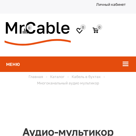
Личный кабинет
0
0
0
МЕНЮ
Главная
-
Каталог
-
Кабель в бухтах
-
Многоканальный аудио мультикор
Аудио-мультикор