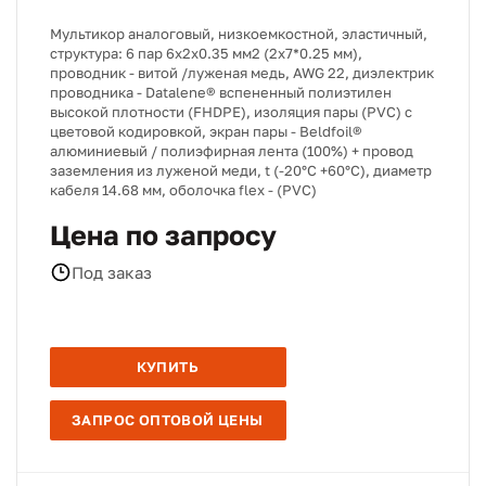
Мультикор аналоговый, низкоемкостной, эластичный,
структура: 6 пар 6х2х0.35 мм2 (2х7*0.25 мм),
проводник - витой /луженая медь, AWG 22, диэлектрик
проводника - Datalene® вспененный полиэтилен
высокой плотности (FHDPE), изоляция пары (PVC) с
цветовой кодировкой, экран пары - Beldfoil®
алюминиевый / полиэфирная лента (100%) + провод
заземления из луженой меди, t (-20°C +60°C), диаметр
кабеля 14.68 мм, оболочка flex - (PVC)
Цена по запросу
Под заказ
КУПИТЬ
ЗАПРОС ОПТОВОЙ ЦЕНЫ