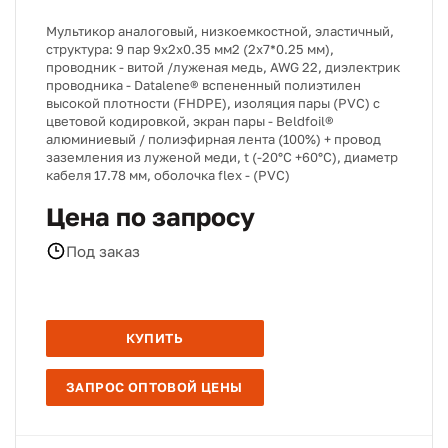
Мультикор аналоговый, низкоемкостной, эластичный,
структура: 9 пар 9х2х0.35 мм2 (2х7*0.25 мм),
проводник - витой /луженая медь, AWG 22, диэлектрик
проводника - Datalene® вспененный полиэтилен
высокой плотности (FHDPE), изоляция пары (PVC) с
цветовой кодировкой, экран пары - Beldfoil®
алюминиевый / полиэфирная лента (100%) + провод
заземления из луженой меди, t (-20°C +60°C), диаметр
кабеля 17.78 мм, оболочка flex - (PVC)
Цена по запросу
Под заказ
КУПИТЬ
ЗАПРОС ОПТОВОЙ ЦЕНЫ