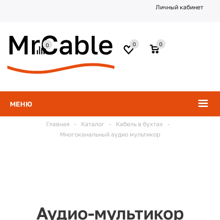
Личный кабинет
0
0
0
МЕНЮ
Главная
-
Каталог
-
Кабель в бухтах
-
Многоканальный аудио мультикор
Аудио-мультикор