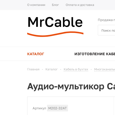
О компании
Блог
Оплата и доставка
Продажа п
КАТАЛОГ
ИЗГОТОВЛЕНИЕ КАБ
Главная
-
Каталог
-
Кабель в бухтах
-
Многоканаль
Аудио-мультикор C
Артикул
M202-32AT