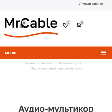
Личный кабинет
0
0
0
МЕНЮ
Главная
-
Каталог
-
Кабель в бухтах
-
Многоканальный аудио мультикор
Аудио-мультикор