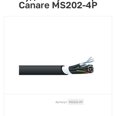
Canare MS202-4P
Артикул
MS202-4P